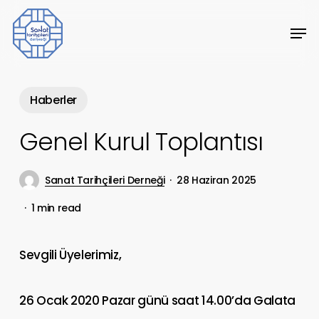
Skip
Men
to
Close
main
Menu
content
Haberler
Genel Kurul Toplantısı
Sanat Tarihçileri Derneği
28 Haziran 2025
1 min read
Sevgili Üyelerimiz,
26 Ocak 2020 Pazar günü saat 14.00’da Galata