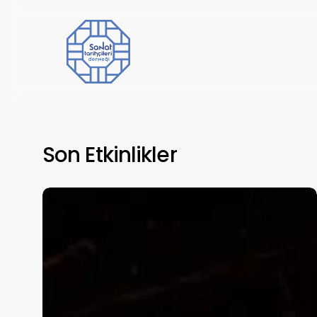
Skip
to
main
content
Son Etkinlikler