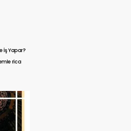
e İş Yapar?
nemle rica