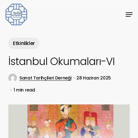
Skip
Men
to
Close
main
Menu
content
Etkinlikler
İstanbul Okumaları-VI
Sanat Tarihçileri Derneği
28 Haziran 2025
1 min read