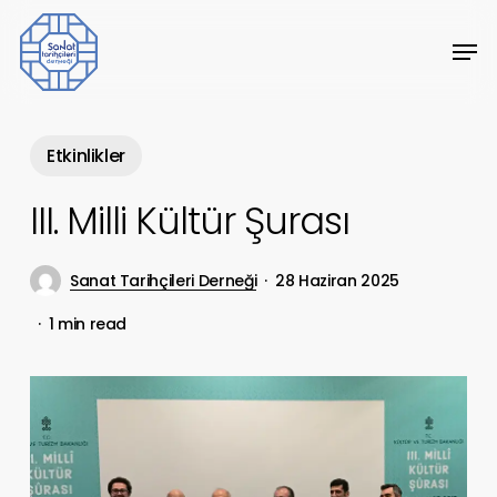
Skip
Men
to
Close
main
Menu
content
Etkinlikler
III. Milli Kültür Şurası
Sanat Tarihçileri Derneği
28 Haziran 2025
1 min read