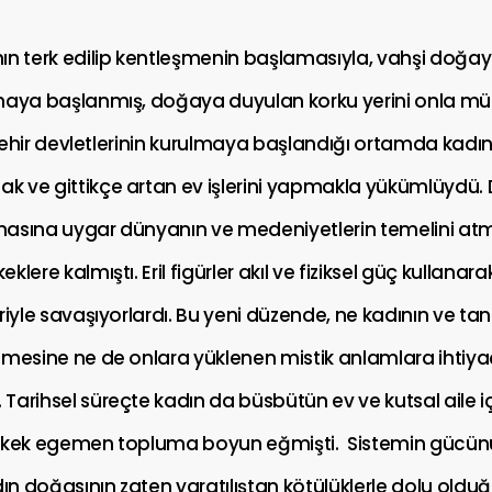
ın terk edilip kentleşmenin başlamasıyla, vahşi doğay
maya başlanmış, doğaya duyulan korku yerini onla m
k şehir devletlerinin kurulmaya başlandığı ortamda kadı
 ve gittikçe artan ev işlerini yapmakla yükümlüydü.
asına uygar dünyanın ve medeniyetlerin temelini atma
lere kalmıştı. Eril figürler akıl ve fiziksel güç kullana
riyle savaşıyorlardı. Bu yeni düzende, ne kadının ve tan
emesine ne de onlara yüklenen mistik anlamlara ihtiya
arihsel süreçte kadın da büsbütün ev ve kutsal aile i
rkek egemen topluma boyun eğmişti. Sistemin gücünü
dın doğasının zaten yaratılıştan kötülüklerle dolu old