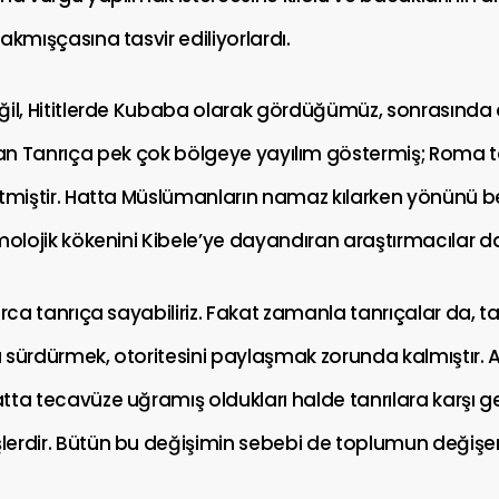
akmışçasına tasvir ediliyorlardı.
il, Hititlerde Kubaba olarak gördüğümüz, sonrasında da
an Tanrıça pek çok bölgeye yayılım göstermiş; Roma t
tmiştir. Hatta Müslümanların namaz kılarken yönünü beli
molojik kökenini Kibele’ye dayandıran araştırmacılar d
arca tanrıça sayabiliriz. Fakat zamanla tanrıçalar da, ta
nı sürdürmek, otoritesini paylaşmak zorunda kalmıştır. A
tta tecavüze uğramış oldukları halde tanrılara karşı 
erdir. Bütün bu değişimin sebebi de toplumun değişen