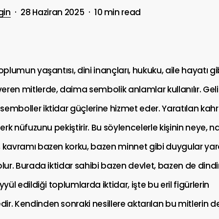
gin
28 Haziran 2025
10 min read
toplumun yaşantısı, dini inançları, hukuku, aile hayatı g
ren mitlerde, daima sembolik anlamlar kullanılır. Geli
semboller iktidar güçlerine hizmet eder. Yaratılan ka
 erk nüfuzunu pekiştirir. Bu söylencelerle kişinin neye, n
ş kavramı bazen korku, bazen minnet gibi duygular yar
olur. Burada iktidar sahibi bazen devlet, bazen de dindir
yyül edildiği toplumlarda iktidar, işte bu eril figürlerin
r. Kendinden sonraki nesillere aktarılan bu mitlerin d