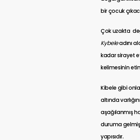
bir çocuk çıkac
Çok uzakta değ
Kybele
adını al
kadar sirayet e
kelimesinin eti
Kibele gibi onl
altında varlığı
aşağılanmış ha
duruma gelmişl
yapısıdır.