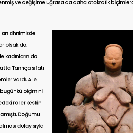
lenmiş ve değişime uğrasa da daha otokratik biçimlerde
u an zihnimizde
r olsak da,
nde kadınların da
tta Tanrıça sıfatı
ler vardı. Aile
bugünkü biçimini
deki roller keskin
ılmamıştı. Doğumu
olması dolayısıyla