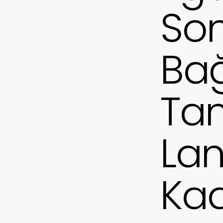
Son
Ba
Tan
Lan
Kad