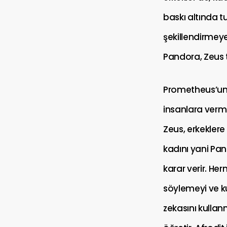
baskı altında tu
şekillendirmeye
Pandora, Zeus t
Prometheus’un,
insanlara verm
Zeus, erkeklere
kadını yani Pa
karar verir. He
söylemeyi ve ku
zekasını kullanm