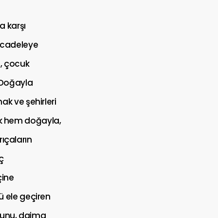
a karşı
ücadeleye
n, çocuk
 Doğayla
k ve şehirleri
rak hem doğayla,
rıçaların
ç
çine
 ele geçiren
uğunu, daima