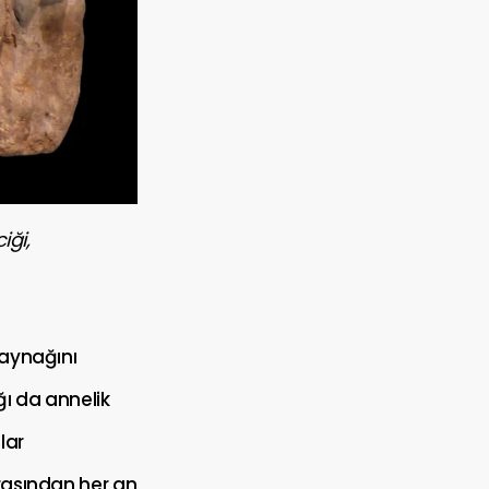
iği,
kaynağını
ı da annelik
lar
arasından her an