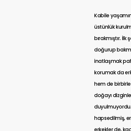
Kabile yaşamın
üstünlük kurul
bırakmıştır. İl
doğurup bakmak
inatlaşmak pah
korumak da erkek
hem de birbirle
doğayı dizginl
duyulmuyordu. T
hapsedilmiş, e
erkekler de, ka