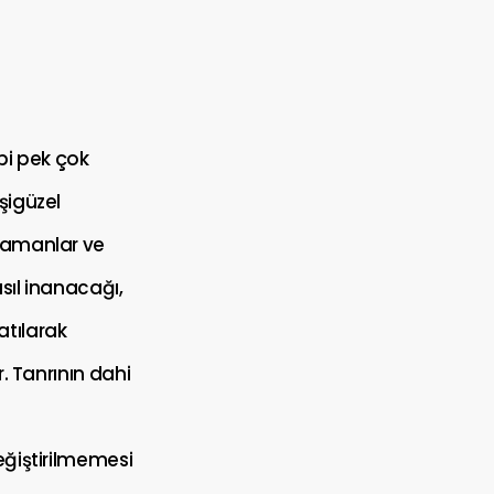
ibi pek çok
şigüzel
hramanlar ve
asıl inanacağı,
atılarak
. Tanrının dahi
eğiştirilmemesi