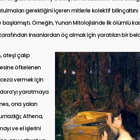
tulmaları gerektiğini içeren mitlerle kolektif bilinçaltını
 başlamıştı. Örneğin, Yunan Mitolojisinde ilk ölümlü ka
arafından insanlardan öç almak için yaratılan bir bela
 ateşi çalıp
esine öfkelenen
 ceza vermek için
ndora’yı yaratmaya
rmes, ona yalan
rnazlığı; Athena,
ayı ve el işlerini