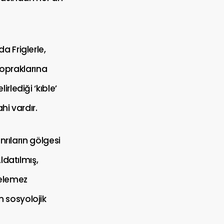
 Friglerle,
opraklarına
rlediği ‘kıble’
ahi vardır.
nrıların gölgesi
ldatılmış,
gelemez
 sosyolojik