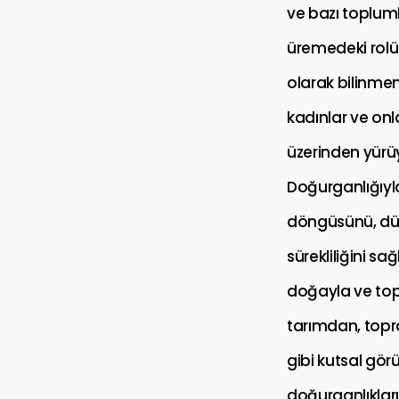
ve bazı toplum
üremedeki rol
olarak bilinme
kadınlar ve onla
üzerinden yürü
Doğurganlığıy
döngüsünü, düz
sürekliliğini s
doğayla ve topr
tarımdan, topr
gibi kutsal gör
doğurganlıkları