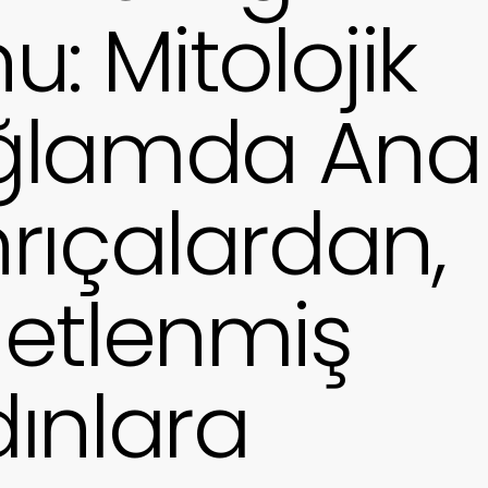
u: Mitolojik
ğlamda Ana
rıçalardan,
etlenmiş
ınlara