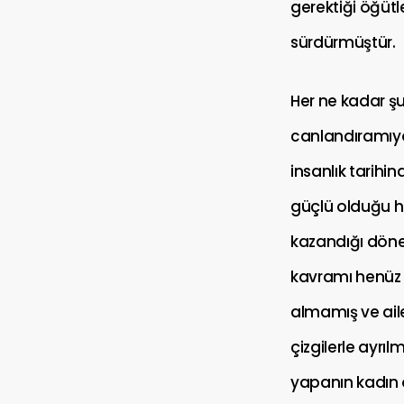
gerektiği öğüt
sürdürmüştür.
Her ne kadar ş
canlandıramıyo
insanlık tarihi
güçlü olduğu ha
kazandığı dönem
kavramı henüz 
almamış ve aile
çizgilerle ayr
yapanın kadın 