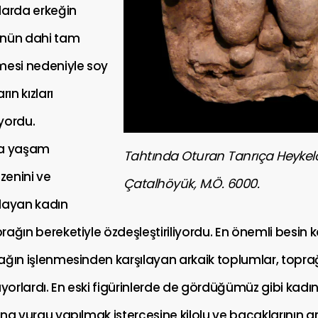
larda erkeğin
ünün dahi tam
mesi nedeniyle soy
rın kızları
yordu.
la yaşam
Tahtında Oturan Tanrıça Heykelc
enini ve
Çatalhöyük, M.Ö. 6000.
ağlayan kadın
ağın bereketiyle özdeşleştiriliyordu. En önemli besin 
ağın işlenmesinden karşılayan arkaik toplumlar, toprağ
üyorlardı. En eski figürinlerde de gördüğümüz gibi kadın
na vurgu yapılmak istercesine kilolu ve bacaklarının 