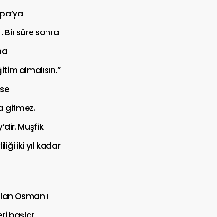
upa’ya
 Bir süre sonra
na
itim almalısın.”
sse
la gitmez.
’dir. Müşfik
iği iki yıl kadar
olan Osmanlı
ri başlar.