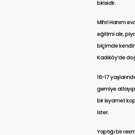
birisidir.
Mihri Hanım evd
eğitimi alır, pi
biçimde kendini
Kadıköy’de do
16-17 yaşlarınd
gemiye atlayıp 
bir kıyamet kop
ister.
Yaptığı bir re