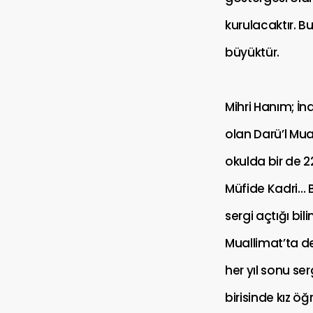
kurulacaktır. 
büyüktür.
Mihri Hanım; İ
olan Darü’l Mua
okulda bir de 
Müfide Kadri…
sergi açtığı bil
Muallimat’ta d
her yıl sonu se
birisinde kız ö