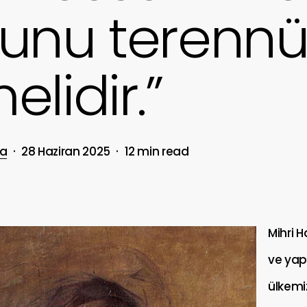
hunu terenn
elidir.”
ka
28 Haziran 2025
12 min read
Mihri H
ve yapt
ülkemi