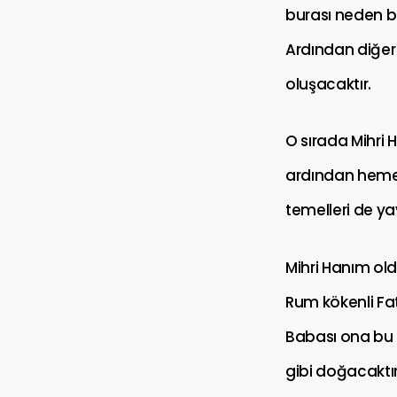
burası neden b
Ardından diğer 
oluşacaktır.
O sırada Mihri 
ardından hemen
temelleri de y
Mihri Hanım oldu
Rum kökenli Fa
Babası ona bu 
gibi doğacaktı