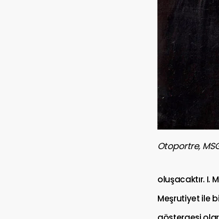
Otoportre, MSG
oluşacaktır. I.
Meşrutiyet ile 
göstergesi olar