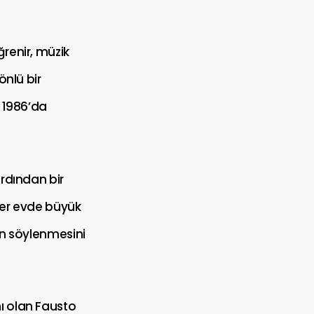
ğrenir, müzik
önlü bir
t 1986’da
Ardından bir
rer evde büyük
in söylenmesini
ı olan Fausto