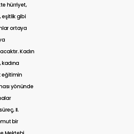
ikte hürriyet,
 eşitlik gibi
lar ortaya
ya
acaktır. Kadın
, kadına
k eğitimin
ması yönünde
malar
reç, II.
omut bir
se Mektebi