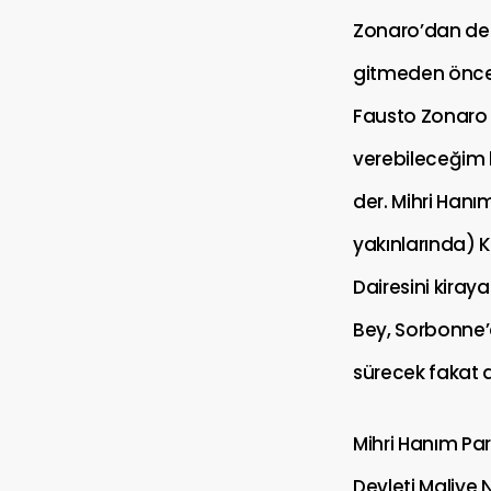
Zonaro’dan der
gitmeden önce e
Fausto Zonaro 
verebileceğim b
der. Mihri Hanı
yakınlarında) K
Dairesini kiray
Bey, Sorbonne’da
sürecek fakat
Mihri Hanım Pa
Devleti Maliye N