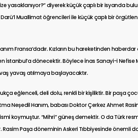
ize yasaklanıyor?” diyerek küçük çaplı bir isyanda bul
Darü’l Muallimat öğrencileri ile küçük çaplı bir örgütl
Hanım Fransa’dadır. Kızların bu hareketinden haberdar 
 İstanbul’a dönecektir. Böylece İnas Sanayi-i Nefise 
avaş yavaş atılmaya başlayacaktır.
kça eğlenceli, deli dolu, renkli bir kişiliktir. Bir paşa ç
tma Neședil Hanım, babası Doktor Çerkez Ahmet Rasim
ismi koymuştur. “Mihri” güneş demektir. O da Türk resm
r. Rasim Paşa döneminin Askeri Tıbbiyesinde önemli d