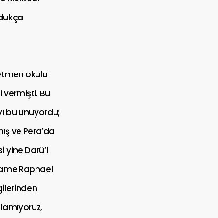
ldukça
retmen okulu
 vermişti. Bu
yı bulunuyordu;
ış ve Pera’da
i yine Darü’l
adame Raphael
gilerinden
alamıyoruz,