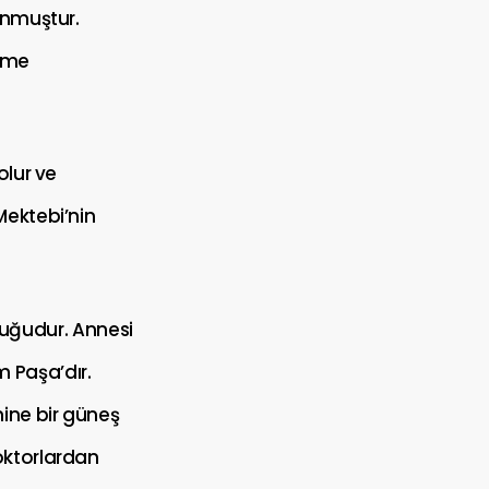
unmuştur.
enme
olur ve
Mektebi’nin
ocuğudur. Annesi
 Paşa’dır.
ine bir güneş
oktorlardan