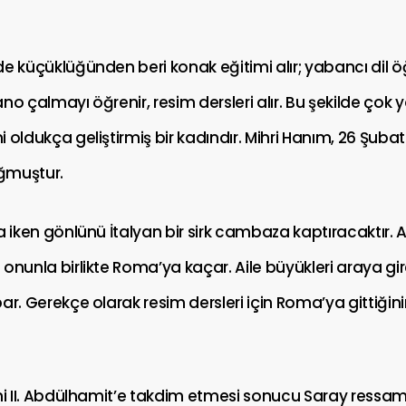
e küçüklüğünden beri konak eğitimi alır; yabancı dil ö
yano çalmayı öğrenir, resim dersleri alır. Bu şekilde çok y
 oldukça geliştirmiş bir kadındır. Mihri Hanım, 26 Şuba
ğmuştur.
a iken gönlünü İtalyan bir sirk cambaza kaptıracaktır. 
onunla birlikte Roma’ya kaçar. Aile büyükleri araya gi
ar. Gerekçe olarak resim dersleri için Roma’ya gittiğin
smi II. Abdülhamit’e takdim etmesi sonucu Saray ressam