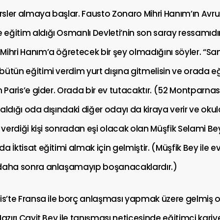
sler almaya başlar. Fausto Zonaro Mihri Hanım’ın Avr
ğitim aldığı Osmanlı Devleti’nin son saray ressamıdır.
Mihri Hanım’a öğretecek bir şey olmadığını söyler. “Sa
ütün eğitimi verdim yurt dışına gitmelisin ve orada eğ
m Paris’e gider. Orada bir ev tutacaktır. (52 Montparna
aldığı oda dışındaki diğer odayı da kiraya verir ve oku
a verdiği kişi sonradan eşi olacak olan Müşfik Selami Bey
 İktisat eğitimi almak için gelmiştir. (Müşfik Bey ile evlil
 daha sonra anlaşamayıp boşanacaklardır.)
ris’te Fransa ile borç anlaşması yapmak üzere gelmiş 
azırı Cavit Bey ile tanışması neticesinde eğitimci kariye