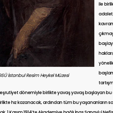
ile birl
adalet,
kavram
çıkma
başlay
hakları
yöneli
başla
SÜ İstanbul Resim Heykel Müzesi
tartış
 Meşrutiyet dönemiyle birlikte yavaş yavaş başlayan bu sü
birlikte hız kazanacak, ardından tüm bu yaşananların s
ak, 1 Kasım 1914’te Akademiye bağlı İnas Sanayi-i Nefi