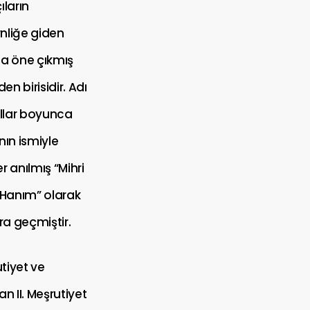
ıların
liğe giden
a öne çıkmış
den birisidir. Adı
ıllar boyunca
nın ismiyle
 anılmış “Mihri
 Hanım” olarak
ra geçmiştir.
utiyet ve
n II. Meşrutiyet