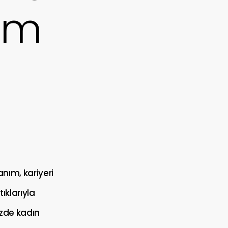
üm
anım, kariyeri
ıklarıyla
zde kadın