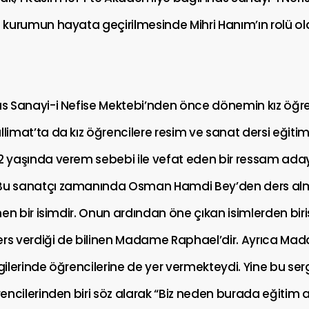
Bu kurumun hayata geçirilmesinde Mihri Hanım’ın rolü o
nas Sanayi-i Nefise Mektebi’nden önce dönemin kız öğ
llimat’ta da kız öğrencilere resim ve sanat dersi eğitimi
22 yaşında verem sebebi ile vefat eden bir ressam ada
 Bu sanatçı zamanında Osman Hamdi Bey’den ders alm
inen bir isimdir. Onun ardından öne çıkan isimlerden biris
ers verdiği de bilinen Madame Raphael’dir. Ayrıca M
rgilerinde öğrencilerine de yer vermekteydi. Yine bu ser
ğrencilerinden biri söz alarak “Biz neden burada eğitim 