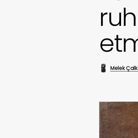
ru
etm
Melek Çal